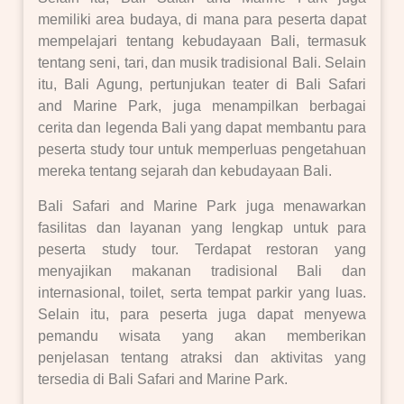
memiliki area budaya, di mana para peserta dapat
mempelajari tentang kebudayaan Bali, termasuk
tentang seni, tari, dan musik tradisional Bali. Selain
itu, Bali Agung, pertunjukan teater di Bali Safari
and Marine Park, juga menampilkan berbagai
cerita dan legenda Bali yang dapat membantu para
peserta study tour untuk memperluas pengetahuan
mereka tentang sejarah dan kebudayaan Bali.
Bali Safari and Marine Park juga menawarkan
fasilitas dan layanan yang lengkap untuk para
peserta study tour. Terdapat restoran yang
menyajikan makanan tradisional Bali dan
internasional, toilet, serta tempat parkir yang luas.
Selain itu, para peserta juga dapat menyewa
pemandu wisata yang akan memberikan
penjelasan tentang atraksi dan aktivitas yang
tersedia di Bali Safari and Marine Park.