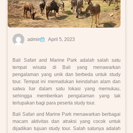
admin
April 5, 2023
Bali Safari and Marine Park adalah salah satu
tempat wisata di Bali yang menawarkan
pengalaman yang unik dan berbeda untuk study
tour. Tempat ini memadukan keindahan alam dan
satwa liar dalam satu lokasi yang memukau,
sehingga memberikan pengalaman yang tak
terlupakan bagi para peserta study tour.
Bali Safari and Marine Park menawarkan berbagai
macam aktivitas dan atraksi yang cocok untuk
dijadikan tujuan study tour. Salah satunya adalah